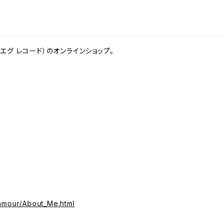
（ダエグ レコード）のオンラインショップ。
damour/About_Me.html